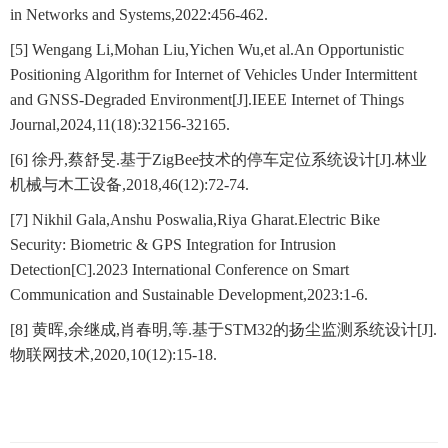
in Networks and Systems,2022:456-462.
[5] Wengang Li,Mohan Liu,Yichen Wu,et al.An Opportunistic
Positioning Algorithm for Internet of Vehicles Under Intermittent
and GNSS-Degraded Environment[J].IEEE Internet of Things
Journal,2024,11(18):32156-32165.
[6] 徐丹,蔡舒旻.基于ZigBee技术的停车定位系统设计[J].林业
机械与木工设备,2018,46(12):72-74.
[7] Nikhil Gala,Anshu Poswalia,Riya Gharat.Electric Bike
Security: Biometric & GPS Integration for Intrusion
Detection[C].2023 International Conference on Smart
Communication and Sustainable Development,2023:1-6.
[8] 黄晖,余继成,肖春明,等.基于STM32的扬尘监测系统设计[J].
物联网技术,2020,10(12):15-18.