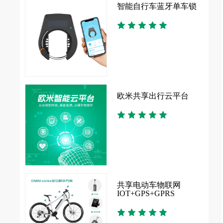
决方案
智能自行车蓝牙单车锁
发
欧米共享出行云平台
扫码
共享电动车物联网
IOT+GPS+GPRS