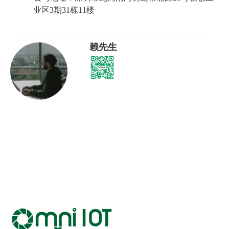
业区3期31栋11楼
赖先生