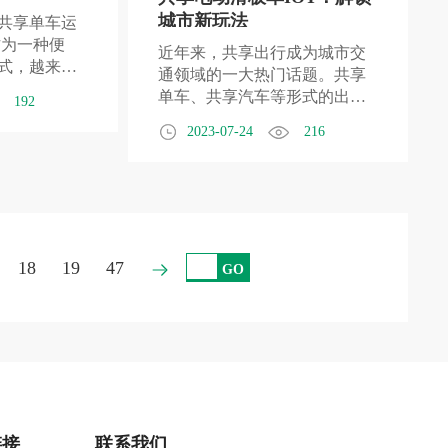
城市新玩法
共享单车运
作为一种便
近年来，共享出行成为城市交
式，越来越
通领域的一大热门话题。共享
在城市、校
单车、共享汽车等形式的出行
192
车的运营方
方式已经深入人心，为人们提
2023-07-24
216
文将为您介
供了更加便捷、环保的出行选
享单车的运
择。然而，随着科技的不断发
好地了解和
展，共享出行的形式也在不断
创新。最近，欧米智能推出的
共享电动滑板车IOT成为了城市
中的新宠，为人们带来了全新
18
19
47
GO
的出行体验。 共享电动滑板车
IOT是一种基于物联网技术的智
能出行工具。它采用了先进的
电动技术，搭载了高性能的电
池和电机，能够提供强劲的动
力和稳定的行驶体验。同时，
它还具备智能定位、远程控制
等功能，用户可以通过手机
链接
联系我们