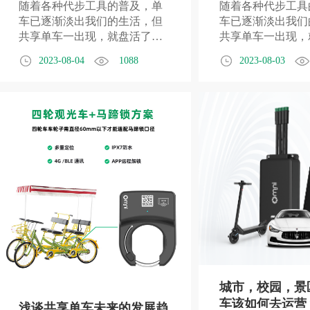
随着各种代步工具的普及，单
随着各种代步工具
车已逐渐淡出我们的生活，但
车已逐渐淡出我们
共享单车一出现，就盘活了传
共享单车一出现，
统单车行业。智能锁是共享单
统单车行业。一部
2023-08-04
1088
2023-08-03
车的核心部件，做为必备部
三秒之内就可以打
件，不仅可以定位防盗，也是
单车锁，你可能也
获取大数据的重要来源，它是
共享单车的技术含
一种物联网应用技术，也是典
个锁上，究竟共享
型的"物联网+互联网"应用，通
有什么特别?
过智能感知、识别技术与普及
计算等通信感知技术，在用户
与车之间进行信息交换和通
信。
城市，校园，景
车该如何去运营
浅谈共享单车未来的发展趋