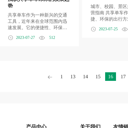
势
城市、校园、景区
营指南 共享单车
共享单车作为一种新兴的交通
捷、环保的出行方
工具，近年来在全球范围内迅
受到人们的欢迎。
速发展。它的便捷性、环保性
2023-07-25
园和景区，共享单
和经济性受到了广大用户的青
2023-07-27
512
式有一些不同，本
睐。然而，随着市场竞争的加
绍这三个场景下共
剧和用户需求的不断变化，共
营指南，帮助您更
享单车行业也面临着许多挑战
使用共享单车。
和机遇。本文将从技术创新、
市场竞争、政策支持和用户需
求等多个角度，探讨共享单车
1
13
14
15
16
17
未来的发展趋势
产品中心
关于我们
友情