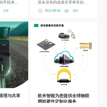
的手段来降
其余没有的或者共享单车的景
通过智能定
区游客量要高出很多，这是因
224
2023-08-04
163
能锁具系
为随着疫情结束，大家都出来
术、智能充
走动，习惯了在家待着的生
化以及优化
活， 景出来游玩，难免想选择
共享单车行
轻松一点的方式，所以现在各
管理和运
大景区都在引进E-Bike或者共
续发展的目
享四轮电动车，而景区为什么
要选择共享四轮电动车呢？
原理与共享
欧米智能为您提供全球物联
网软硬件定制化服务