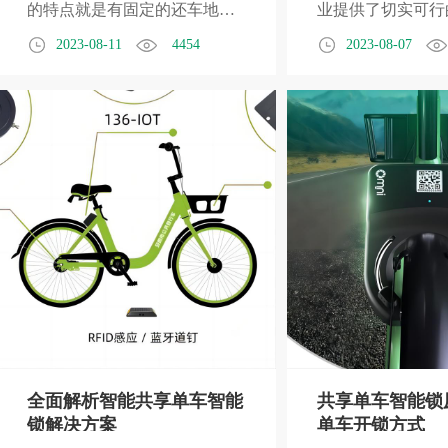
的特点就是有固定的还车地
业提供了切实可行
点，因此也必须在固定地点取
低后期维护成本。
2023-08-11
4454
2023-08-07
车，这就使得单车的使用不是
位和追踪技术、智
很方便，效率非常低下。“共享
统、预测性维护技
单车车锁技术”的出现，决定
电与换电系统的优
了“公共自行车”摇身一变成为
管理平台的建设，
了非常易用风靡全国的“共享单
业可以更加高效地
车”，那么车锁到底是什么原理
营，从而实现可持
呢，如何实现的呢？
标。
全面解析智能共享单车智能
共享单车智能锁
锁解决方案
单车开锁方式